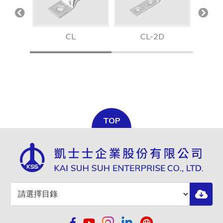
 TP
CL
CL-2D
TOP