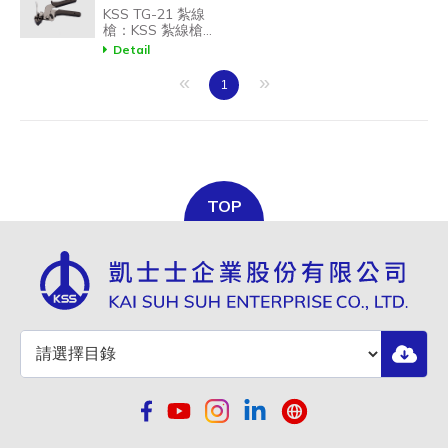
KSS TG-21 紮線
槍：KSS 紮線槍工
具，方便紮線帶之
Detail
張力調節與切斷。
«
»
1
TG-10
4.8 ~ 13.0
TOP
TG-20
4.5 ~ 7.9
TG-21
4.6 ~ 12.0