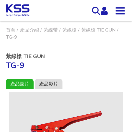
首頁
產品介紹
紮線帶
紮線槍
紮線槍 TIE GUN
TG-9
紮線槍 TIE GUN
TG-9
產品圖片
產品影片