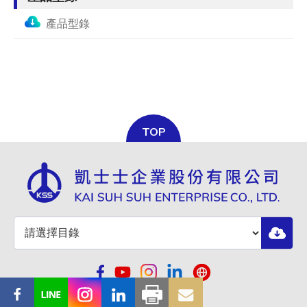
產品型錄
TOP