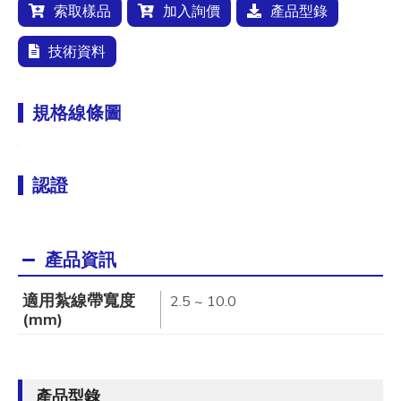
索取樣品
加入詢價
產品型錄
技術資料
規格線條圖
認證
產品資訊
適用紮線帶寬度
2.5 ~ 10.0
(mm)
產品型錄