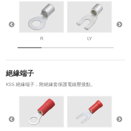
R
LY
絕緣端子
KSS 絕緣端子，附絕緣套保護電線壓接點。