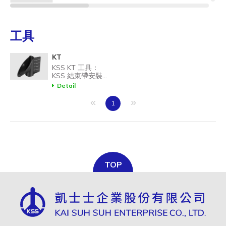
KT-25BK
PP
黑色
25
工具
KT-32BK
PP
黑色
32
KT
KSS KT 工具：
KSS 結束帶安裝工
具，方便結束帶纏
Detail
繞作業。
«
»
1
TOP