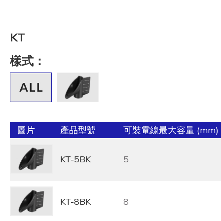
KT
樣式：
圖片
產品型號
可裝電線最大容量 (mm)
KT-5BK
5
KT-8BK
8