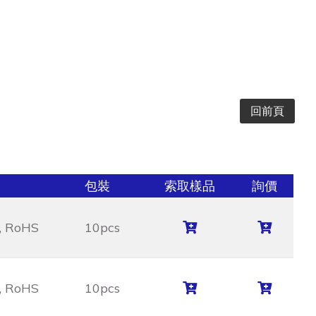
回前頁
包裝
索取樣品
詢價
 RoHS
10pcs
 RoHS
10pcs