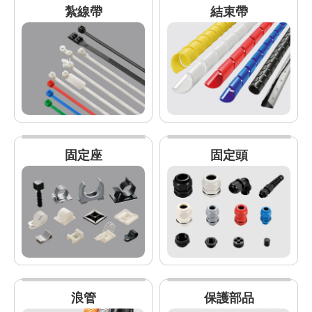
紮線帶
結束帶
固定座
固定頭
浪管
保護部品