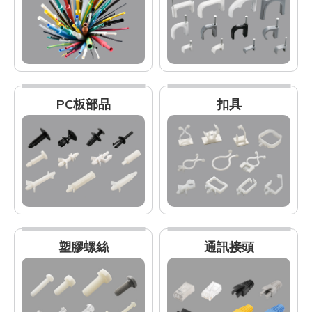
PC板部品
扣具
塑膠螺絲
通訊接頭