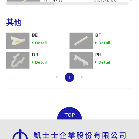
BT-120
NYLON66
其他
BT-140
NYLON66
BE
BT
Detail
Detail
DR
PH
Detail
Detail
BT-155A
NYLON66
«
»
1
BT-160
NYLON66
TOP
BT-160A
NYLON66