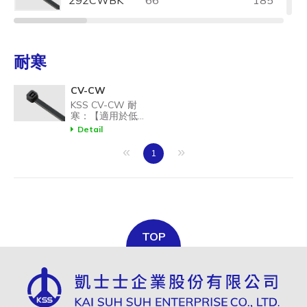
292CWBK
66
185
CV-
NYLON
85 /
UL94HB
300SCWBK
66
185
耐寒
CV-
NYLON
85 /
CV-CW
UL94HB
368CWBK
66
185
KSS CV-CW 耐
寒：【適用於低溫
環境，可抗紫外
Detail
線】最低安裝溫
度:-20℃；最低操
CV-
«
NYLON
»
85 /
1
UL94HB
作溫度:-40℃。
370CWBK
66
185
CV-
NYLON
85 /
UL94HB
TOP
380CWBK
66
185
CV-
NYLON
85 /
UL94HB
385CWBK
66
185