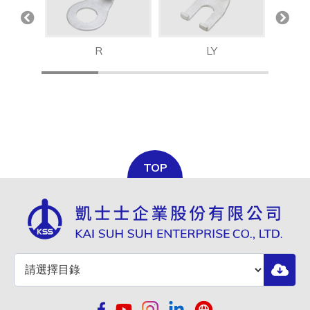
R
LY
TOP