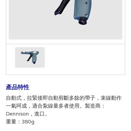
產品特性
自動式，拉緊後即自動剪斷多餘的帶子，束線動作
一氣呵成，適合紮線量多者使用。製造商：
Dennison，進口。
重量：380g