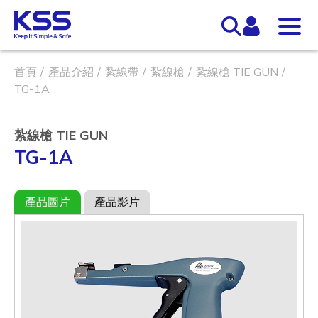
首頁
產品介紹
紮線帶
紮線槍
紮線槍 TIE GUN
TG-1A
紮線槍 TIE GUN
TG-1A
產品圖片
產品影片