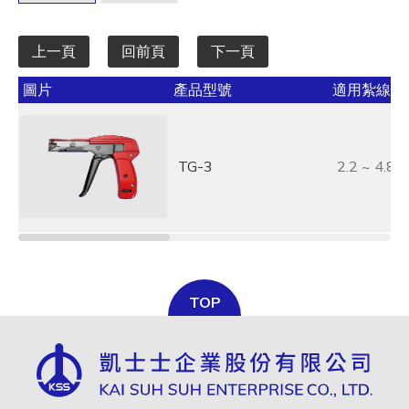
上一頁
回前頁
下一頁
圖片
產品型號
適用紮線帶寬
TG-3
2.2 ~ 4.8
TOP