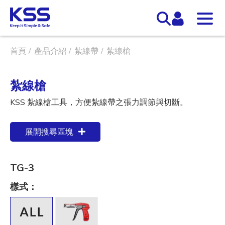
首頁
產品介紹
紮線帶
紮線槍
紮線槍
KSS 紮線槍工具，方便紮線帶之張力調節與切斷。
展開搜尋區塊
TG-3
樣式：