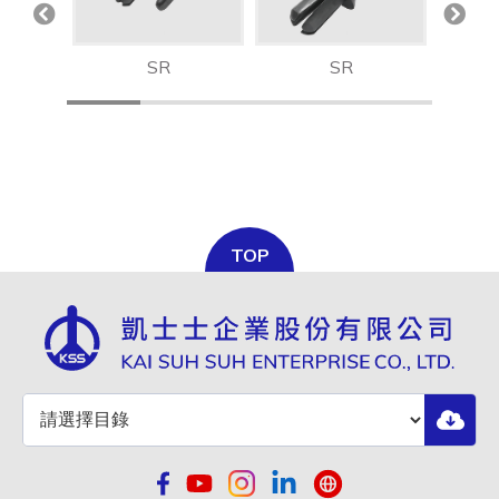
SR
SR
TOP