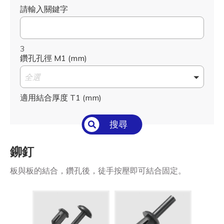
請輸入關鍵字
3
鑽孔孔徑 M1 (mm)
全選
適用結合厚度 T1 (mm)
全選
搜尋
長度 H1 (mm)
鉚釘
全選
板與板的結合，鑽孔後，徒手按壓即可結合固定。