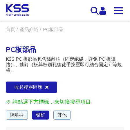
首頁
產品介紹
PC板部品
PC板部品
KSS PC 板部品包含隔離柱（固定絕緣，避免 PC 板短
路）、鉚釘（板與板鑽孔後徒手按壓即可結合固定）等規
格。
收起搜尋區塊
※ 請點選下方標籤，來切換搜尋項目
隔離柱
鉚釘
其他