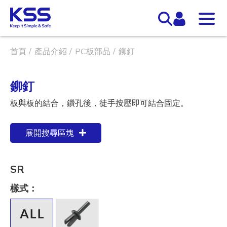
首頁
產品介紹
PC板部品
鉚釘
鉚釘
板與板的結合，鑽孔後，徒手按壓即可結合固定。
展開搜尋區塊
SR
樣式：