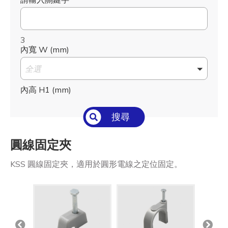
3
內寬 W (mm)
全選
內高 H1 (mm)
全選
搜尋
適用電線/圓管
圓線固定夾
全選
KSS 圓線固定夾，適用於圓形電線之定位固定。