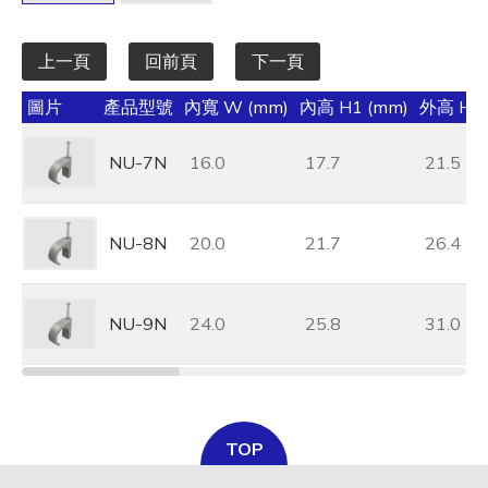
上一頁
回前頁
下一頁
圖片
產品型號
內寬 W (mm)
內高 H1 (mm)
外高 H (
NU-7N
16.0
17.7
21.5
NU-8N
20.0
21.7
26.4
NU-9N
24.0
25.8
31.0
TOP