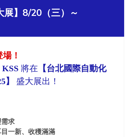
展】8/20（三）～
登場！
KSS
將在
【台北國際自動化
25】
盛大展出！
理需求
耳目一新、收穫滿滿