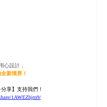
與用心設計，
的全新境界！
+
分享】支持我們！
/share/1AWEZhjrn9/