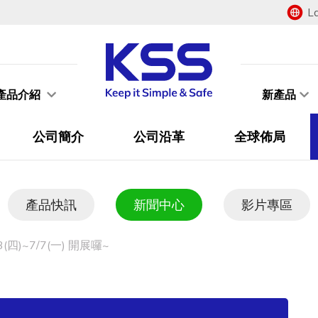
L
產品介紹
新產品
公司簡介
公司沿革
全球佈局
產品快訊
新聞中心
影片專區
四)~7/7(一) 開展囉~