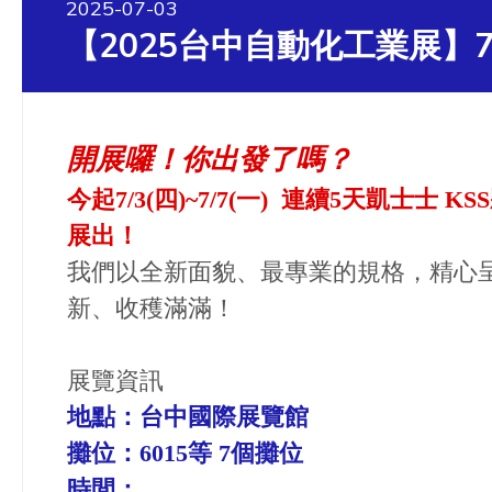
2025-07-03
【2025台中自動化工業展】7/3
開展囉！你出發了嗎？
今起7/3(四)~7/7(一) 連續5天凱士士 
展出！
我們以全新面貌、最專業的規格，精心
新、收穫滿滿！
展覽資訊
地點：台中國際展覽館
攤位：6015等 7個攤位
時間：