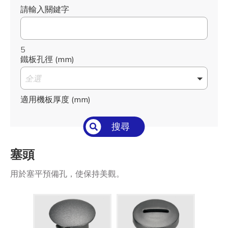
請輸入關鍵字
5
鐵板孔徑 (mm)
全選
適用機板厚度 (mm)
全選
搜尋
扁線/圓線
塞頭
全選
用於塞平預備孔，使保持美觀。
適用電線
全選
適用電線尺寸 I.D. (mm)