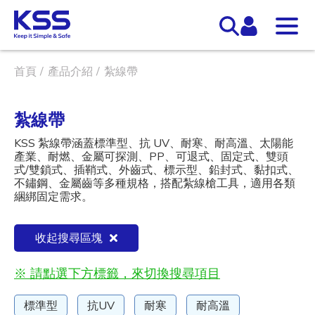
首頁
產品介紹
紮線帶
紮線帶
KSS 紮線帶涵蓋標準型、抗 UV、耐寒、耐高溫、太陽能
產業、耐燃、金屬可探測、PP、可退式、固定式、雙頭
式/雙鎖式、插鞘式、外齒式、標示型、鉛封式、黏扣式、
不鏽鋼、金屬齒等多種規格，搭配紮線槍工具，適用各類
綑綁固定需求。
收起搜尋區塊
※ 請點選下方標籤，來切換搜尋項目
標準型
抗UV
耐寒
耐高溫