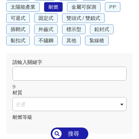
太陽能產業
耐燃
金屬可探測
PP
可退式
固定式
雙頭式 / 雙鎖式
插鞘式
外齒式
標示型
鉛封式
黏扣式
不鏽鋼
其他
紮線槍
請輸入關鍵字
9
材質
全選
耐燃等級
全選
搜尋