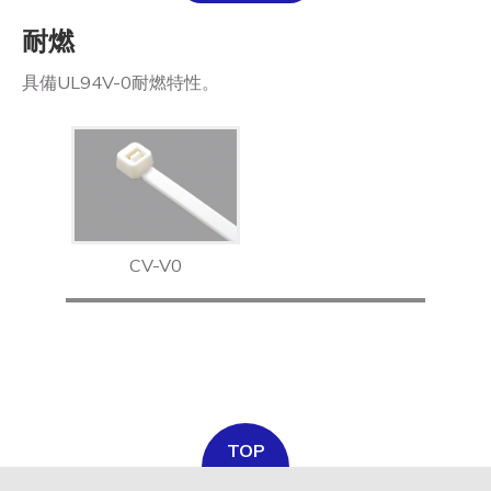
溫度°C/°F
耐燃
全選
具備UL94V-0耐燃特性。
長 L mm / inch
全選
寬 W mm / inch
全選
CV-V0
承受力 lbs/kgf/N
全選
最大束線徑 (mm)
全選
基板孔徑 (mm)
TOP
全選