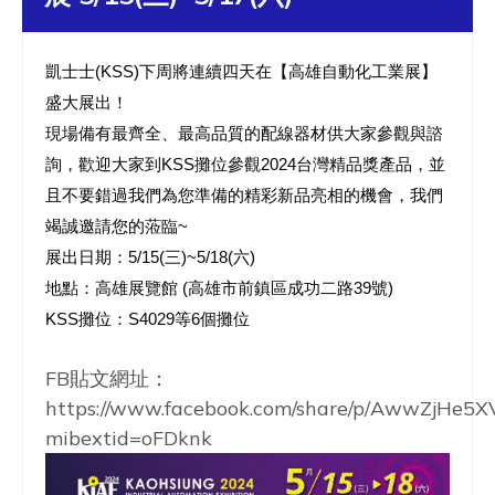
凱士士
(KSS)
下周將連續四天在【高雄自動化工業展】
盛大展出！
現場備有最齊全、最高品質的配線器材供大家參觀與諮
詢，歡迎大家到
KSS
攤位參觀
2024
台灣精品獎產品，並
且不要錯過我們為您準備的精彩新品亮相的機會，我們
竭誠邀請您的蒞臨
~
展出日期：
5/15(
三
)~5/18(
六
)
地點：高雄展覽館
(
高雄市前鎮區成功二路
39
號
)
KSS
攤位：
S4029
等
6
個攤位
FB貼文網址：
https://www.facebook.com/share/p/AwwZjHe5X
mibextid=oFDknk