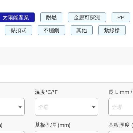
太陽能產業
耐燃
金屬可探測
PP
黏扣式
不鏽鋼
其他
紮線槍
溫度°C/°F
長 L mm /
全選
全選
)
基板孔徑 (mm)
基板厚度 (