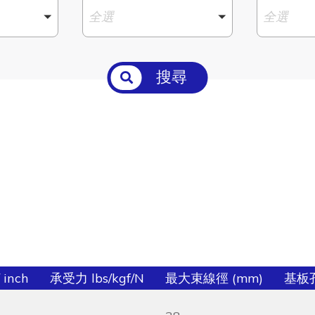
全選
全選
搜尋
 inch
承受力 lbs/kgf/N
最大束線徑 (mm)
基板孔