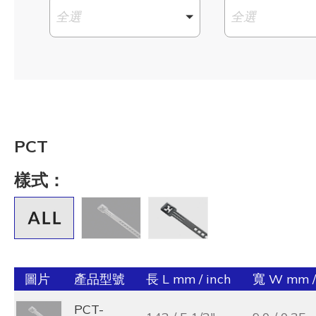
全選
全選
PCT
樣式：
圖片
產品型號
長 L mm / inch
寬 W mm /
PCT-