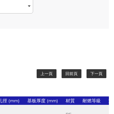
上一頁
回前頁
下一頁
徑 (mm)
基板厚度 (mm)
材質
耐燃等級
溫度