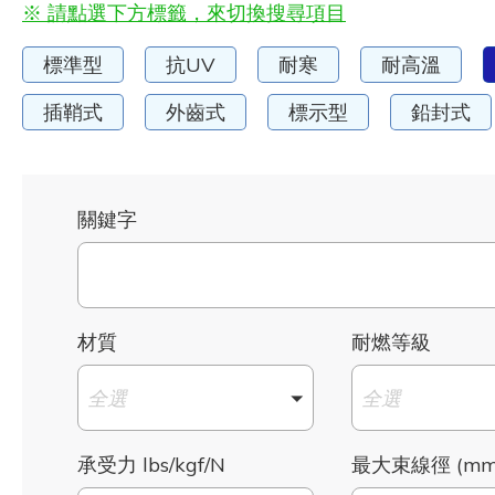
※ 請點選下方標籤，來切換搜尋項目
標準型
抗UV
耐寒
耐高溫
插鞘式
外齒式
標示型
鉛封式
關鍵字
材質
耐燃等級
全選
全選
承受力 lbs/kgf/N
最大束線徑 (mm