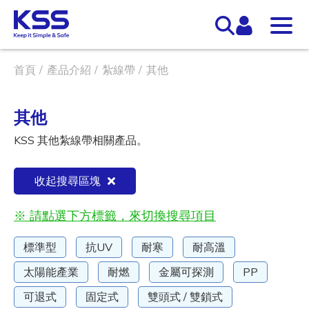
首頁
產品介紹
紮線帶
其他
其他
KSS 其他紮線帶相關產品。
收起搜尋區塊
※ 請點選下方標籤，來切換搜尋項目
標準型
抗UV
耐寒
耐高溫
太陽能產業
耐燃
金屬可探測
PP
可退式
固定式
雙頭式 / 雙鎖式