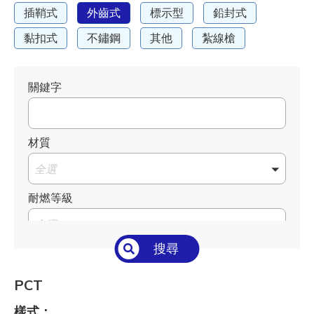
插鞘式
外齒式
標示型
鉛封式
黏扣式
不鏽鋼
其他
紮線槍
關鍵字
材質
全選
耐燃等級
全選
搜尋
溫度°C/°F
全選
PCT
長 L mm / inch
樣式：