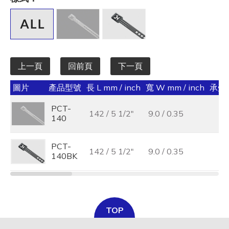
全選
寬 W mm / inch
全選
上一頁
回前頁
下一頁
承受力 lbs/kgf/N
圖片
產品型號
長 L mm / inch
寬 W mm / inch
承受力 
全選
PCT-
142 / 5 1/2"
9.0 / 0.35
最大束線徑 (mm)
140
全選
PCT-
142 / 5 1/2"
9.0 / 0.35
140BK
基板孔徑 (mm)
全選
基板厚度 (mm)
TOP
全選