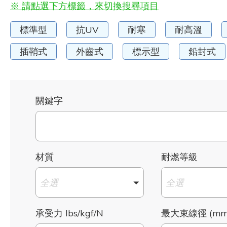
※ 請點選下方標籤，來切換搜尋項目
標準型
抗UV
耐寒
耐高溫
插鞘式
外齒式
標示型
鉛封式
關鍵字
材質
耐燃等級
全選
全選
承受力 lbs/kgf/N
最大束線徑 (mm