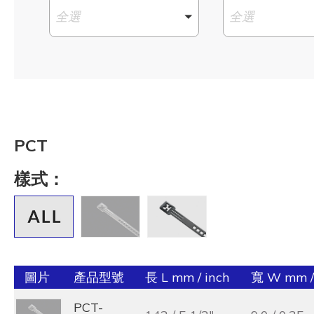
全選
全選
PCT
樣式：
圖片
產品型號
長 L mm / inch
寬 W mm /
PCT-