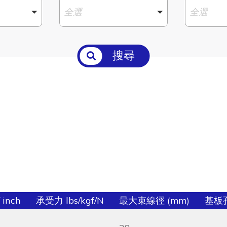
全選
全選
搜尋
 inch
承受力 lbs/kgf/N
最大束線徑 (mm)
基板孔