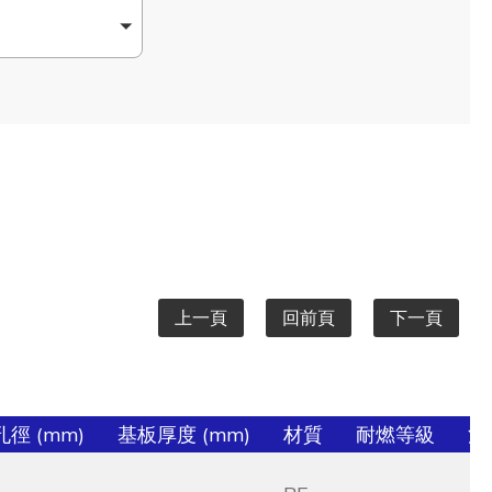
上一頁
回前頁
下一頁
徑 (mm)
基板厚度 (mm)
材質
耐燃等級
溫度