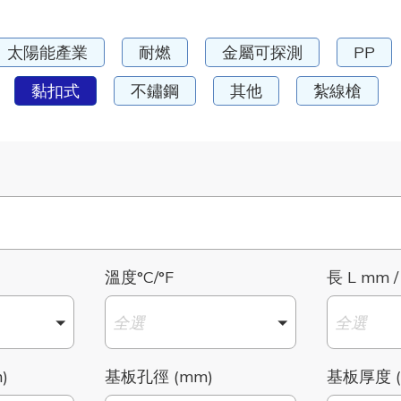
太陽能產業
耐燃
金屬可探測
PP
黏扣式
不鏽鋼
其他
紮線槍
溫度°C/°F
長 L mm /
全選
全選
)
基板孔徑 (mm)
基板厚度 (