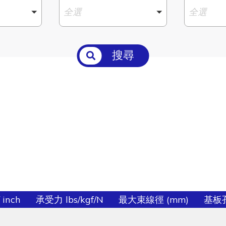
全選
全選
搜尋
 inch
承受力 lbs/kgf/N
最大束線徑 (mm)
基板孔