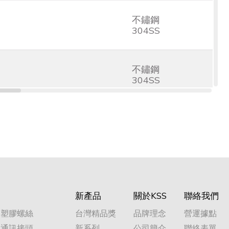
不鏽鋼
304SS
不鏽鋼
304SS
不鏽鋼
304SS
不鏽鋼
304SS
新產品
關於KSS
聯絡我們
不鏽鋼
塑膠螺絲
台灣精品獎
品牌理念
營運據點
304SS
通訊接頭
新系列
公司簡介
聯絡表單