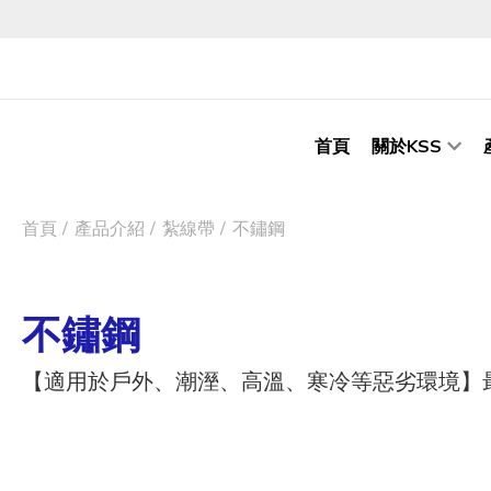
首頁
關於KSS
首頁
產品介紹
紮線帶
不鏽鋼
不鏽鋼
【適用於戶外、潮溼、高溫、寒冷等惡劣環境】最