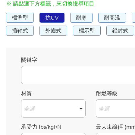
※ 請點選下方標籤，來切換搜尋項目
標準型
抗UV
耐寒
耐高溫
插鞘式
外齒式
標示型
鉛封式
關鍵字
材質
耐燃等級
全選
全選
承受力 lbs/kgf/N
最大束線徑 (mm