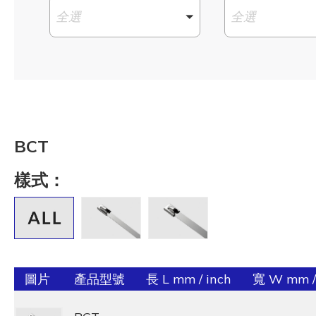
全選
全選
BCT
樣式：
圖片
產品型號
長 L mm / inch
寬 W mm /