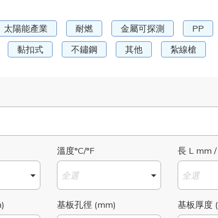
太陽能產業
耐燃
金屬可探測
PP
黏扣式
不鏽鋼
其他
紮線槍
溫度°C/°F
長 L mm /
全選
全選
)
基板孔徑 (mm)
基板厚度 (