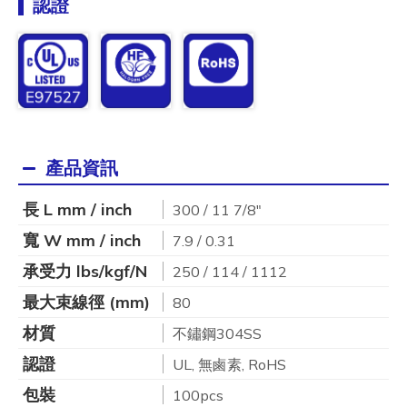
認證
產品資訊
長 L mm / inch
300 / 11 7/8"
寬 W mm / inch
7.9 / 0.31
承受力 lbs/kgf/N
250 / 114 / 1112
最大束線徑 (mm)
80
材質
不鏽鋼304SS
認證
UL, 無鹵素, RoHS
包裝
100pcs