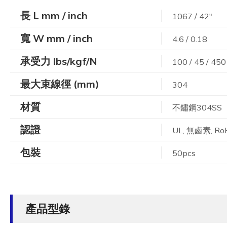
長 L mm / inch
1067 / 42"
寬 W mm / inch
4.6 / 0.18
承受力 lbs/kgf/N
100 / 45 / 450
最大束線徑 (mm)
304
材質
不鏽鋼304SS
認證
UL, 無鹵素, Ro
包裝
50pcs
產品型錄