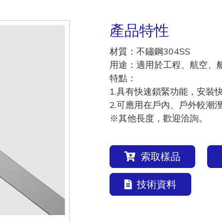
產品特性
材質：不鏽鋼304SS
用途：適用於工程、航空、
特點：
1.具有快速鎖緊功能，安裝
2.可應用在戶內、戶外較潮
※其他長度，歡迎洽詢。
索取樣品
技術資料