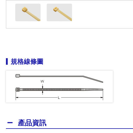
規格線條圖
產品資訊