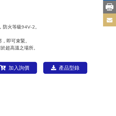
，防火等級94V-2。
部，即可束緊。
用於超高溫之場所。
加入詢價
產品型錄