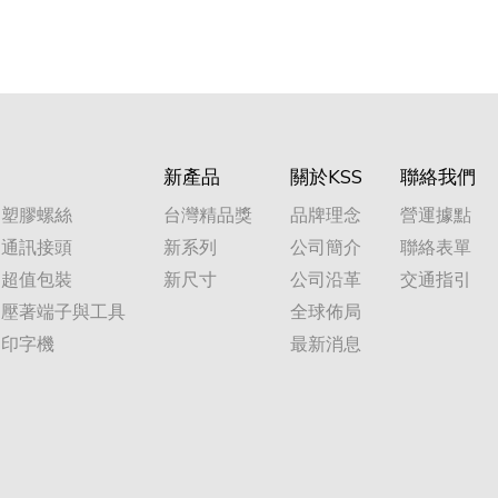
新產品
關於KSS
聯絡我們
塑膠螺絲
台灣精品獎
品牌理念
營運據點
通訊接頭
新系列
公司簡介
聯絡表單
超值包裝
新尺寸
公司沿革
交通指引
壓著端子與工具
全球佈局
印字機
最新消息