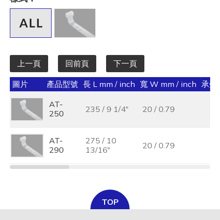
全選
寬 W mm / inch
全選
上一頁
回前頁
下一頁
承受力 lbs/kgf/N
圖片
產品型號
長 L mm / inch
寬 W mm / inch
承受力 
全選
AT-
235 / 9 1/4"
20 / 0.79
最大束線徑 (mm)
250
全選
AT-
275 / 10
20 / 0.79
290
13/16"
基板孔徑 (mm)
全選
基板厚度 (mm)
TOP
全選