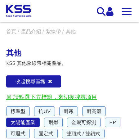
首頁
產品介紹
紮線帶
其他
其他
KSS 其他紮線帶相關產品。
收起搜尋區塊
※ 請點選下方標籤，來切換搜尋項目
標準型
抗UV
耐寒
耐高溫
太陽能產業
耐燃
金屬可探測
PP
可退式
固定式
雙頭式 / 雙鎖式