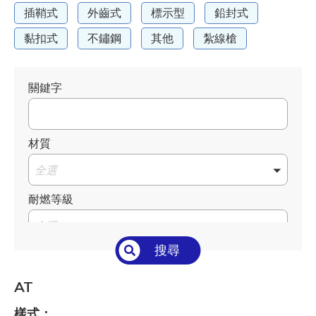
插鞘式
外齒式
標示型
鉛封式
黏扣式
不鏽鋼
其他
紮線槍
關鍵字
材質
全選
耐燃等級
全選
搜尋
溫度°C/°F
全選
AT
長 L mm / inch
樣式：