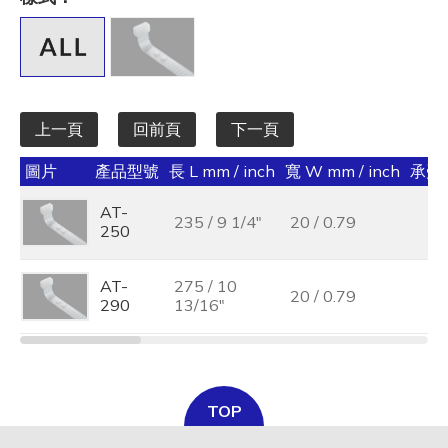
全選
寬 W mm / inch
全選
上一頁
回前頁
下一頁
承受力 lbs/kgf/N
圖片
產品型號
長 L mm / inch
寬 W mm / inch
承受力 
全選
AT-
235 / 9 1/4"
20 / 0.79
最大束線徑 (mm)
250
全選
AT-
275 / 10
20 / 0.79
290
13/16"
基板孔徑 (mm)
全選
基板厚度 (mm)
TOP
全選