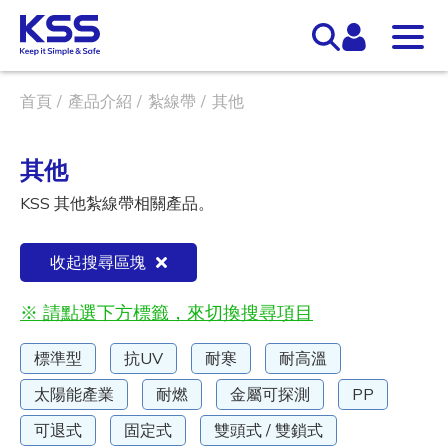
首頁
產品介紹
紮線帶
其他
其他
KSS 其他紮線帶相關產品。
收起搜尋區塊
※ 請點選下方標籤，來切換搜尋項目
標準型
抗UV
耐寒
耐高溫
太陽能產業
耐燃
金屬可探測
PP
可退式
固定式
雙頭式 / 雙鎖式