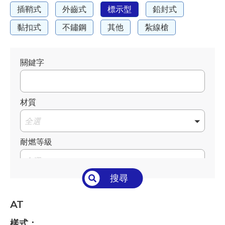
插鞘式
外齒式
標示型
鉛封式
黏扣式
不鏽鋼
其他
紮線槍
關鍵字
材質
全選
耐燃等級
全選
搜尋
溫度°C/°F
全選
AT
長 L mm / inch
樣式：