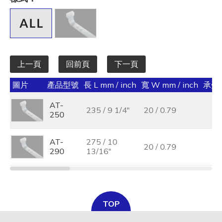
全選
寬 W mm / inch
全選
上一頁
回前頁
下一頁
承受力 lbs/kgf/N
圖片
產品型號
長 L mm / inch
寬 W mm / inch
承受力 
全選
AT-
235 / 9 1/4"
20 / 0.79
最大束線徑 (mm)
250
全選
AT-
275 / 10
20 / 0.79
290
13/16"
基板孔徑 (mm)
全選
基板厚度 (mm)
TOP
全選