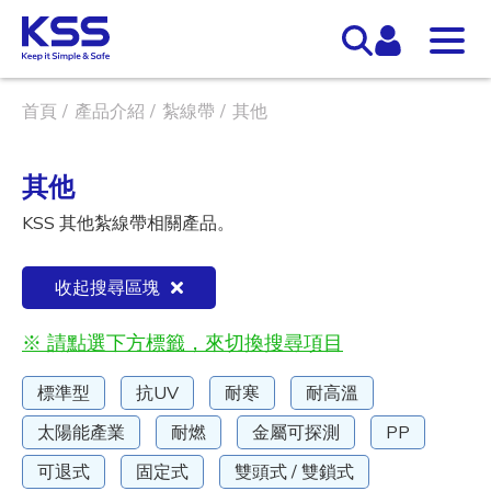
首頁
產品介紹
紮線帶
其他
其他
KSS 其他紮線帶相關產品。
收起搜尋區塊
※ 請點選下方標籤，來切換搜尋項目
標準型
抗UV
耐寒
耐高溫
太陽能產業
耐燃
金屬可探測
PP
可退式
固定式
雙頭式 / 雙鎖式