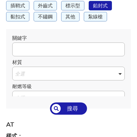
插鞘式
外齒式
標示型
鉛封式
黏扣式
不鏽鋼
其他
紮線槍
關鍵字
材質
全選
耐燃等級
全選
搜尋
溫度°C/°F
全選
AT
長 L mm / inch
樣式：