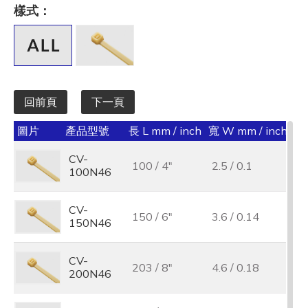
長 L mm / inch
樣式：
全選
寬 W mm / inch
全選
回前頁
下一頁
承受力 lbs/kgf/N
圖片
產品型號
長 L mm / inch
寬 W mm / inch
承受
全選
CV-
100 / 4"
2.5 / 0.1
18
最大束線徑 (mm)
100N46
全選
CV-
150 / 6"
3.6 / 0.14
40
150N46
基板孔徑 (mm)
全選
CV-
203 / 8"
4.6 / 0.18
50
200N46
基板厚度 (mm)
全選