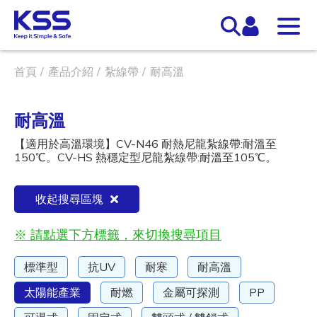
首頁
產品介紹
紮線帶
耐高溫
耐高溫
【適用於高溫環境】CV-N46 耐熱尼龍紮線帶:耐溫至
150℃。CV-HS 熱穩定型尼龍紮線帶:耐溫至105℃。
收起搜尋區塊
※ 請點選下方標籤，來切換搜尋項目
標準型
抗UV
耐寒
耐高溫
太陽能產業
耐燃
金屬可探測
PP