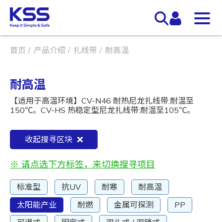
首页
产品介绍
扎线带
耐高温
耐高温
【适用于高温环境】CV-N46 耐热尼龙扎线带:耐温至
150℃。CV-HS 热稳定型尼龙扎线带:耐温至105℃。
收起搜寻区块
※ 请点选下方标签，来切换搜寻项目
标准型
抗UV
耐寒
耐高温
太阳能产业
耐燃
金属可探测
PP