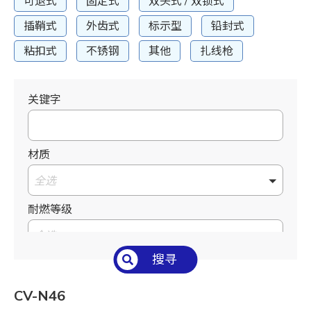
可退式
固定式
双头式 / 双锁式
插鞘式
外齿式
标示型
铅封式
粘扣式
不锈钢
其他
扎线枪
关键字
材质
全选
耐燃等级
全选
搜寻
温度°C/°F
全选
CV-N46