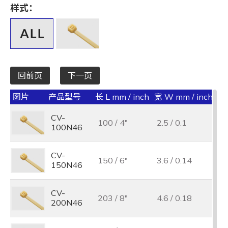
长 L mm / inch
样式：
全选
宽 W mm / inch
全选
回前页
下一页
承受力 lbs/kgf/N
图片
产品型号
长 L mm / inch
宽 W mm / inch
承受
全选
CV-
100 / 4"
2.5 / 0.1
18
最大束线径 (mm)
100N46
全选
CV-
150 / 6"
3.6 / 0.14
40
150N46
基板孔径 (mm)
全选
CV-
203 / 8"
4.6 / 0.18
50
200N46
基板厚度 (mm)
全选