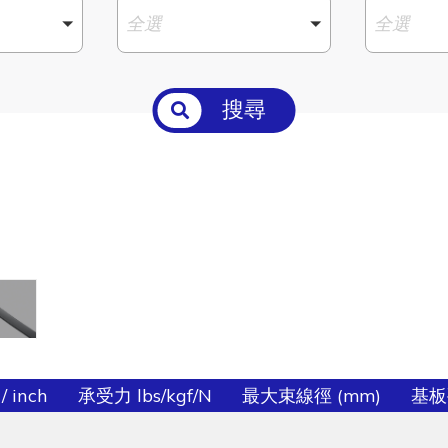
全選
全選
搜尋
 inch
承受力 lbs/kgf/N
最大束線徑 (mm)
基板