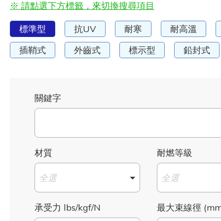
※ 請點選下方標籤，來切換搜尋項目
標準型
抗UV
耐寒
耐高溫
插鞘式
外齒式
標示型
鉛封式
關鍵字
材質
耐燃等級
全選
全選
承受力 lbs/kgf/N
最大束線徑 (mm