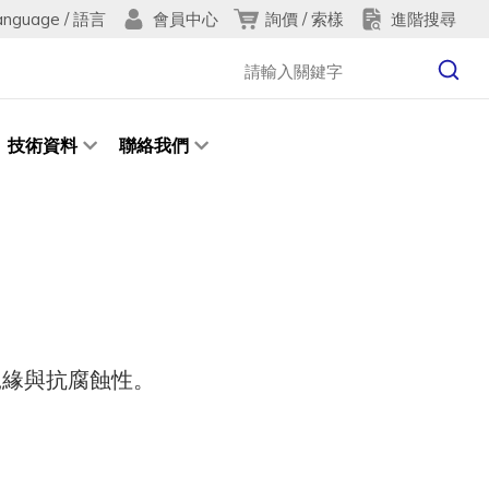
anguage / 語言
詢價 / 索樣
進階搜尋
會員中心
技術資料
聯絡我們
絕緣與抗腐蝕性。