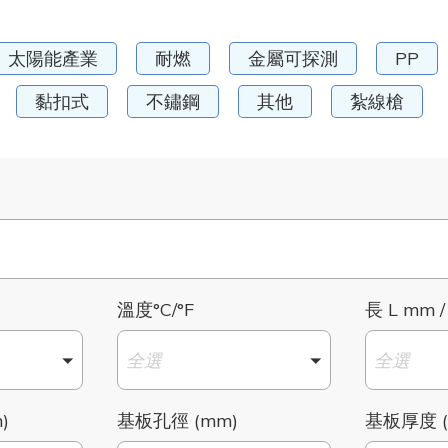
太陽能產業
耐燃
金屬可探測
PP
黏扣式
不鏽鋼
其他
紮線槍
溫度°C/°F
長 L mm /
全選
全選
)
基板孔徑 (mm)
基板厚度 (