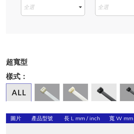
全選
全選
超寬型
樣式：
圖片
產品型號
長 L mm / inch
寬 W mm /