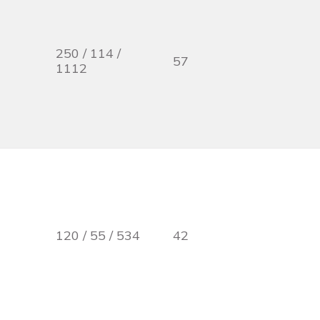
250 / 114 /
57
1112
120 / 55 / 534
42