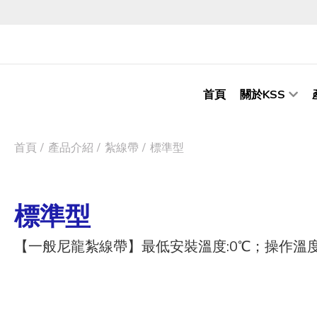
首頁
關於KSS
首頁
產品介紹
紮線帶
標準型
標準型
【一般尼龍紮線帶】最低安裝溫度:0℃；操作溫度