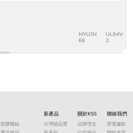
NYLON
UL94V-
66
2
NYLON
UL94V-
66
2
新產品
關於KSS
聯絡我們
塑膠螺絲
台灣精品獎
品牌理念
營運據點
通訊接頭
新系列
公司簡介
聯絡表單