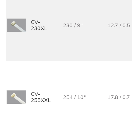
CV-
230 / 9"
12.7 / 0.5
230XL
CV-
254 / 10"
17.8 / 0.7
255XXL