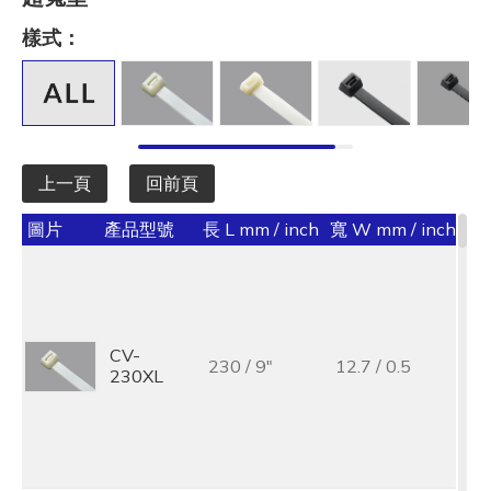
長 L mm / inch
樣式：
全選
寬 W mm / inch
全選
上一頁
回前頁
承受力 lbs/kgf/N
圖片
產品型號
長 L mm / inch
寬 W mm / inch
承受
全選
最大束線徑 (mm)
全選
CV-
25
230 / 9"
12.7 / 0.5
230XL
1
基板孔徑 (mm)
全選
基板厚度 (mm)