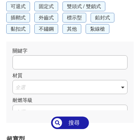
可退式
固定式
雙頭式 / 雙鎖式
插鞘式
外齒式
標示型
鉛封式
黏扣式
不鏽鋼
其他
紮線槍
關鍵字
材質
全選
耐燃等級
全選
搜尋
溫度°C/°F
全選
超寬型