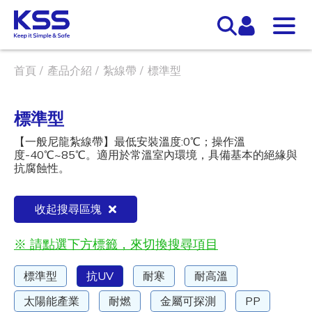
首頁
產品介紹
紮線帶
標準型
標準型
【一般尼龍紮線帶】最低安裝溫度:0℃；操作溫
度-40℃~85℃。適用於常溫室內環境，具備基本的絕緣與
抗腐蝕性。
收起搜尋區塊
※ 請點選下方標籤，來切換搜尋項目
標準型
抗UV
耐寒
耐高溫
太陽能產業
耐燃
金屬可探測
PP