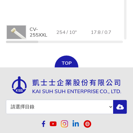
全選
CV-
254 / 10"
17.8 / 0.7
12
255XXL
TOP
CV-
25
280 / 11"
12.7 / 0.5
280XL
1