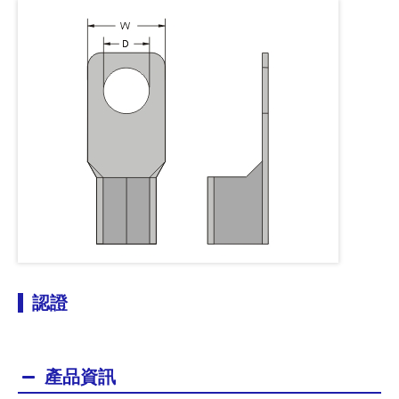
認證
產品資訊