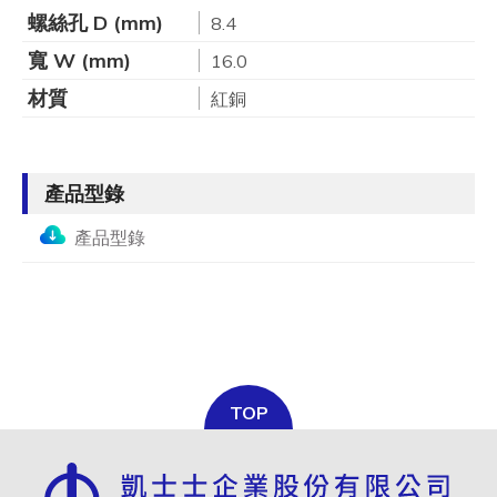
螺絲孔 D (mm)
8.4
寬 W (mm)
16.0
材質
紅銅
產品型錄
產品型錄
TOP