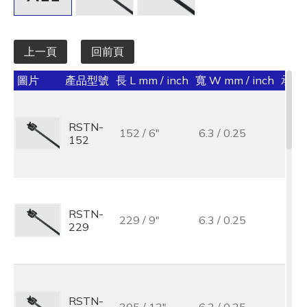
上一頁
回前頁
圖片
產品型號
長 L mm / inch
寬 W mm / inch
承受力 
RSTN-
152 / 6"
6.3 / 0.25
152
RSTN-
229 / 9"
6.3 / 0.25
229
RSTN-