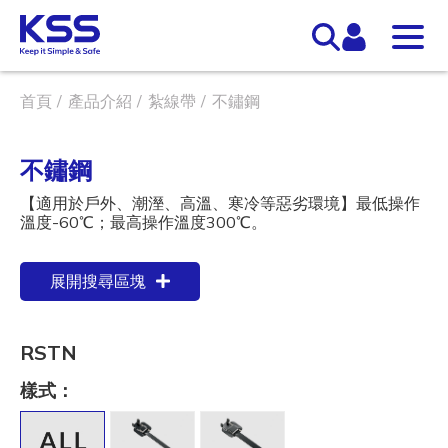
首頁
產品介紹
紮線帶
不鏽鋼
不鏽鋼
【適用於戶外、潮溼、高溫、寒冷等惡劣環境】最低操作
溫度-60℃；最高操作溫度300℃。
展開搜尋區塊
RSTN
樣式：