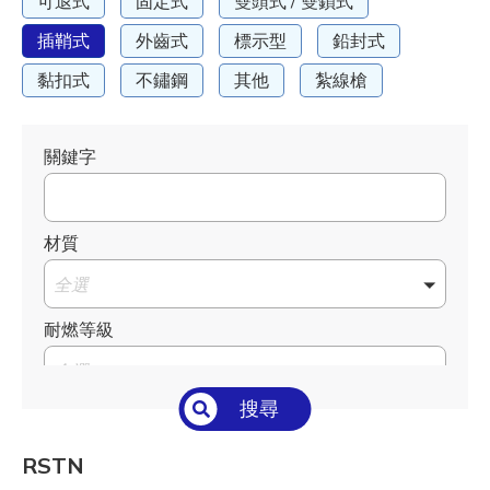
可退式
固定式
雙頭式 / 雙鎖式
插鞘式
外齒式
標示型
鉛封式
黏扣式
不鏽鋼
其他
紮線槍
關鍵字
材質
全選
耐燃等級
全選
搜尋
溫度°C/°F
全選
RSTN