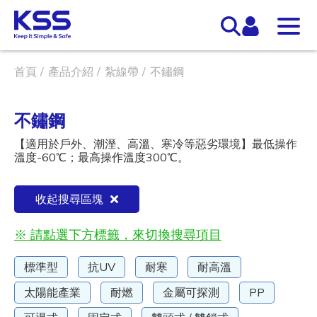
首頁
產品介紹
紮線帶
不鏽鋼
不鏽鋼
【適用於戶外、潮溼、高溫、寒冷等惡劣環境】最低操作
溫度-60℃；最高操作溫度300℃。
收起搜尋區塊
※ 請點選下方標籤，來切換搜尋項目
標準型
抗UV
耐寒
耐高溫
太陽能產業
耐燃
金屬可探測
PP