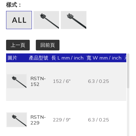
長 L mm / inch
樣式：
全選
寬 W mm / inch
全選
上一頁
回前頁
承受力 lbs/kgf/N
圖片
產品型號
長 L mm / inch
寬 W mm / inch
承受力 
全選
最大束線徑 (mm)
RSTN-
152 / 6"
6.3 / 0.25
152
全選
基板孔徑 (mm)
全選
RSTN-
229 / 9"
6.3 / 0.25
229
基板厚度 (mm)
全選