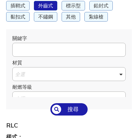
插鞘式
外齒式
標示型
鉛封式
黏扣式
不鏽鋼
其他
紮線槍
關鍵字
材質
全選
耐燃等級
全選
搜尋
溫度°C/°F
全選
RLC
長 L mm / inch
樣式：