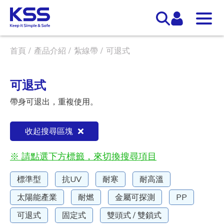
首頁
產品介紹
紮線帶
可退式
可退式
帶身可退出，重複使用。
收起搜尋區塊
※ 請點選下方標籤，來切換搜尋項目
標準型
抗UV
耐寒
耐高溫
太陽能產業
耐燃
金屬可探測
PP
可退式
固定式
雙頭式 / 雙鎖式