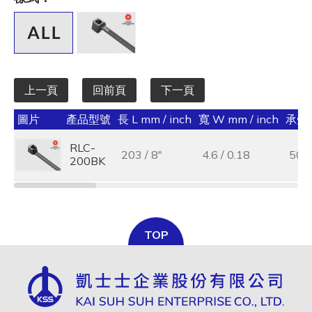
全選
寬 W mm / inch
全選
上一頁
回前頁
下一頁
承受力 lbs/kgf/N
圖片
產品型號
長 L mm / inch
寬 W mm / inch
承受力 
全選
RLC-
203 / 8"
4.6 / 0.18
50 /
最大束線徑 (mm)
200BK
全選
基板孔徑 (mm)
TOP
全選
基板厚度 (mm)
全選