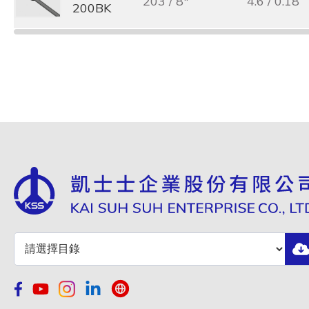
203 / 8"
4.6 / 0.18
200BK