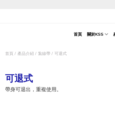
首頁
關於KSS
首頁
產品介紹
紮線帶
可退式
可退式
帶身可退出，重複使用。