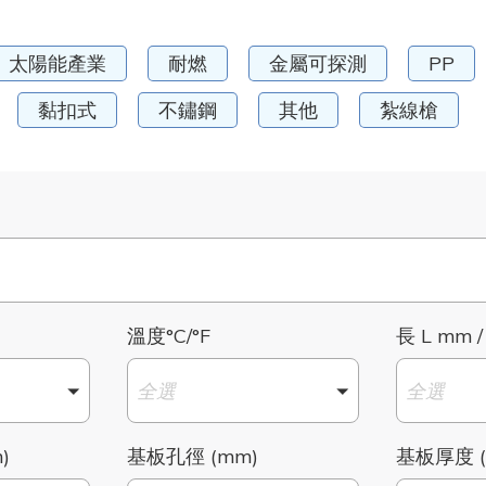
太陽能產業
耐燃
金屬可探測
PP
黏扣式
不鏽鋼
其他
紮線槍
溫度°C/°F
長 L mm /
全選
全選
)
基板孔徑 (mm)
基板厚度 (