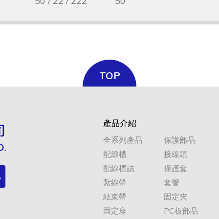
50 / 22 / 222
50
TOP
產品介紹
全系列產品
保護部品
配線槽
接線頭
配線標誌
保護套
紮線帶
套管
結束帶
固定夾
固定座
PC板部品