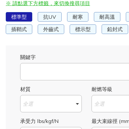
※ 請點選下方標籤，來切換搜尋項目
標準型
抗UV
耐寒
耐高溫
插鞘式
外齒式
標示型
鉛封式
關鍵字
材質
耐燃等級
全選
全選
承受力 lbs/kgf/N
最大束線徑 (mm