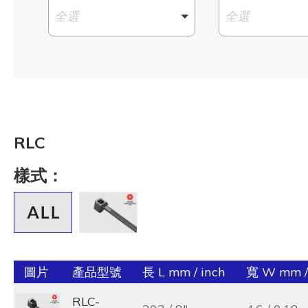
全選
全選
RLC
樣式：
圖片
產品型號
長 L mm / inch
寬 W mm /
RLC-