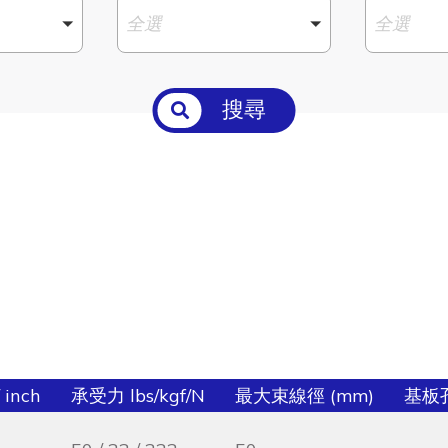
全選
全選
搜尋
 inch
承受力 lbs/kgf/N
最大束線徑 (mm)
基板孔