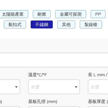
太陽能產業
耐燃
金屬可探測
PP
黏扣式
不鏽鋼
其他
紮線槍
溫度°C/°F
長 L mm /
全選
全選
)
基板孔徑 (mm)
基板厚度 (