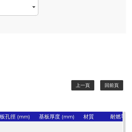
上一頁
回前頁
板孔徑 (mm)
基板厚度 (mm)
材質
耐燃等級