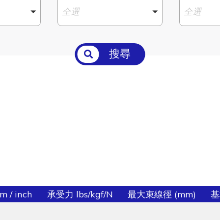
全選
全選
搜尋
 / inch
承受力 lbs/kgf/N
最大束線徑 (mm)
基