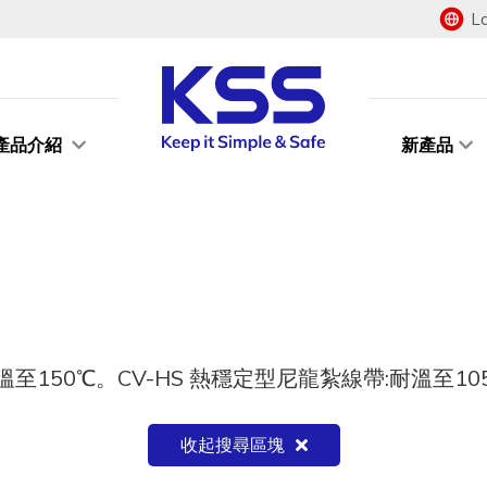
L
產品介紹
新產品
至150℃。CV-HS 熱穩定型尼龍紮線帶:耐溫至10
收起搜尋區塊