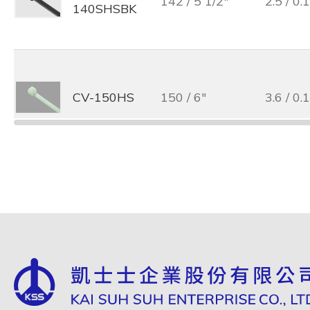
142 / 5 1/2"
2.5 / 0.1
140SHSBK
CV-150HS
150 / 6"
3.6 / 0.
CV-
150 / 6"
3.6 / 0.
150HSBK
CV-
203 / 8"
2.5 / 0.1
200MHS