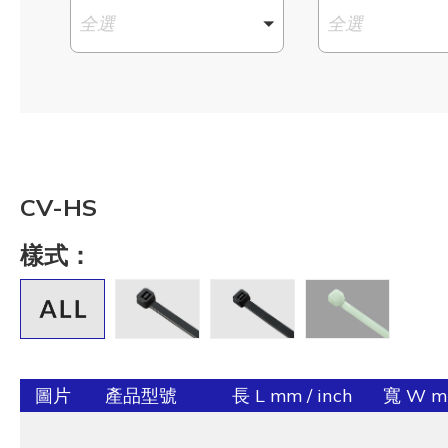
全選
全選
CV-HS
樣式：
圖片
產品型號
長 L mm / inch
寬 W mm