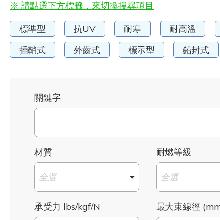
※ 請點選下方標籤，來切換搜尋項目
標準型
抗UV
耐寒
耐高溫
插鞘式
外齒式
標示型
鉛封式
關鍵字
材質
耐燃等級
全選
全選
承受力 lbs/kgf/N
最大束線徑 (mm