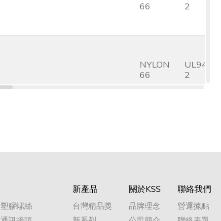
66
2
NYLON
UL94V-
66
2
NYLON
UL94V-
66
2
新產品
關於KSS
聯絡我們
NYLON
UL94V-
塑膠螺絲
台灣精品獎
品牌理念
營運據點
66
2
通訊接頭
新系列
公司簡介
聯絡表單