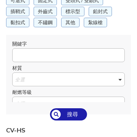
可退式
固定式
雙頭式 / 雙鎖式
插鞘式
外齒式
標示型
鉛封式
黏扣式
不鏽鋼
其他
紮線槍
關鍵字
材質
全選
耐燃等級
全選
搜尋
溫度°C/°F
全選
CV-HS