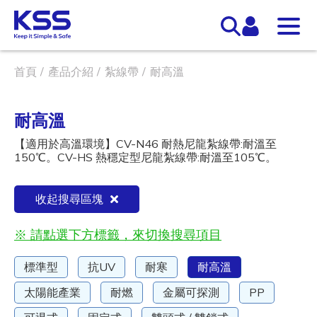
首頁
產品介紹
紮線帶
耐高溫
耐高溫
【適用於高溫環境】CV-N46 耐熱尼龍紮線帶:耐溫至
150℃。CV-HS 熱穩定型尼龍紮線帶:耐溫至105℃。
收起搜尋區塊
※ 請點選下方標籤，來切換搜尋項目
標準型
抗UV
耐寒
耐高溫
太陽能產業
耐燃
金屬可探測
PP