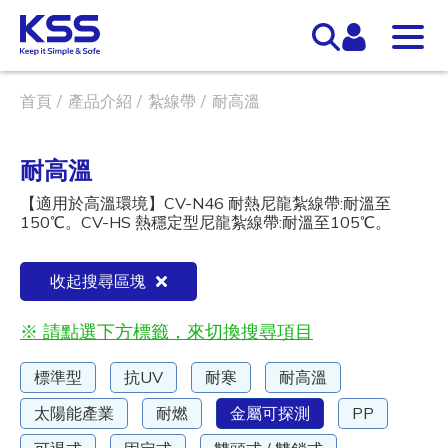
首頁
產品介紹
紮線帶
耐高溫
耐高溫
【適用於高溫環境】CV-N46 耐熱尼龍紮線帶:耐溫至
150℃。CV-HS 熱穩定型尼龍紮線帶:耐溫至105℃。
收起搜尋區塊
※ 請點選下方標籤，來切換搜尋項目
標準型
抗UV
耐寒
耐高溫
太陽能產業
耐燃
金屬可探測
PP