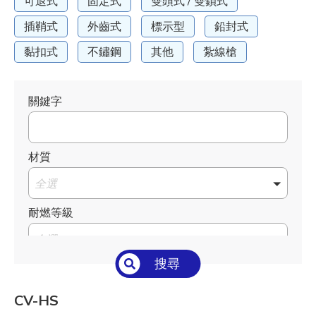
可退式
固定式
雙頭式 / 雙鎖式
插鞘式
外齒式
標示型
鉛封式
黏扣式
不鏽鋼
其他
紮線槍
關鍵字
材質
全選
耐燃等級
全選
搜尋
溫度°C/°F
全選
CV-HS