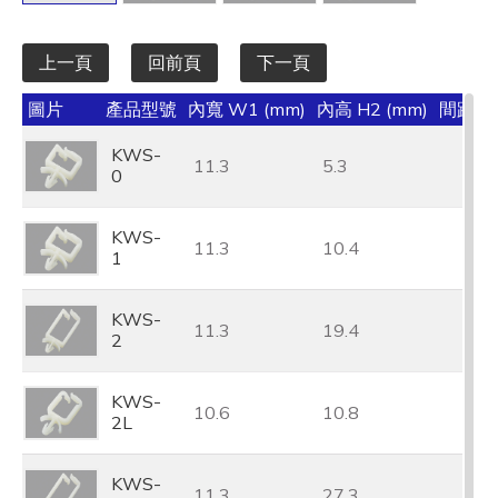
上一頁
回前頁
下一頁
圖片
產品型號
內寬 W1 (mm)
內高 H2 (mm)
間距 H1
KWS-
11.3
5.3
0
KWS-
11.3
10.4
1
KWS-
11.3
19.4
2
KWS-
10.6
10.8
2L
KWS-
11.3
27.3