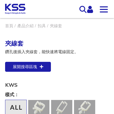
首頁
產品介紹
扣具
夾線套
夾線套
鑽孔後插入夾線套，能快速將電線固定。
展開搜尋區塊
KWS
樣式：