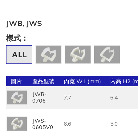
JWB, JWS
樣式：
圖片
產品型號
內寬 W1 (mm)
內高 H2 (
JWB-
7.7
6.4
0706
JWS-
6.6
5.0
0605V0