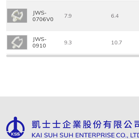
JWS-
7.9
6.4
0706V0
JWS-
9.3
10.7
0910