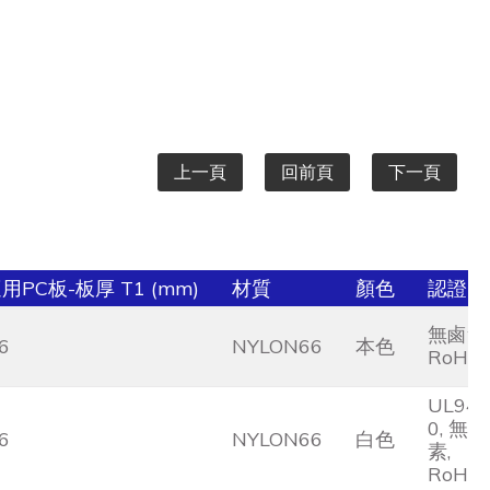
上一頁
回前頁
下一頁
用PC板-板厚 T1 (mm)
材質
顏色
認證
無鹵素,
.6
NYLON66
本色
RoHS
UL94V
0, 無鹵
.6
NYLON66
白色
素,
RoHS