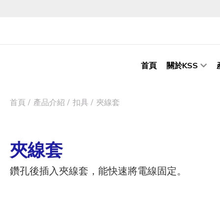
首頁
關於KSS
首頁
產品介紹
扣具
夾線套
夾線套
鑽孔後插入夾線套，能快速將電線固定。