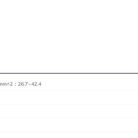
mm^2：26.7~42.4