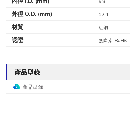
內徑 I.D. (mm)
9.8
外徑 O.D. (mm)
12.4
材質
紅銅
認證
無鹵素, RoHS
產品型錄
產品型錄