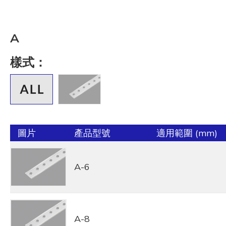
A
樣式：
圖片
產品型號
適用範圍 (mm)
A-6
A-8