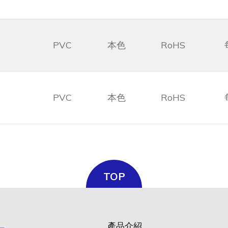
PVC
本色
RoHS
PVC
本色
RoHS
TOP
產品介紹