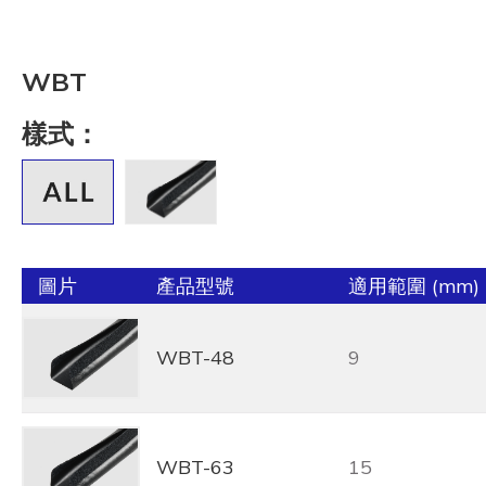
WBT
樣式：
圖片
產品型號
適用範圍 (mm)
WBT-48
9
WBT-63
15