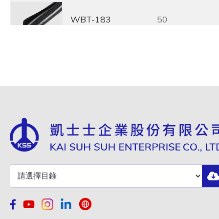
WBT-183
50
WBT-246
70
WBT-340
100