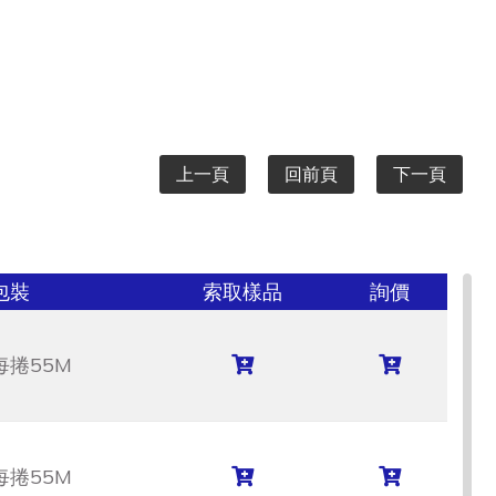
上一頁
回前頁
下一頁
包裝
索取樣品
詢價
每捲55M
每捲55M