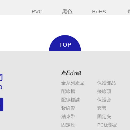
PVC
黑色
RoHS
PVC
黑色
RoHS
TOP
PVC
黑色
RoHS
產品介紹
全系列產品
保護部品
配線槽
接線頭
配線標誌
保護套
紮線帶
套管
結束帶
固定夾
固定座
PC板部品