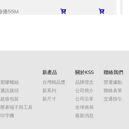
每捲55M
每捲55M
每捲55M
新產品
關於KSS
聯絡我們
塑膠螺絲
台灣精品獎
品牌理念
營運據點
通訊接頭
新系列
公司簡介
聯絡表單
超值包裝
新尺寸
公司沿革
交通指引
壓著端子與工具
全球佈局
印字機
最新消息