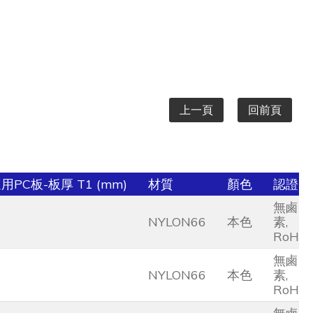
上一頁
回前頁
用PC板-板厚 T1 (mm)
材質
顏色
認證
無鹵
NYLON66
本色
素,
RoHS
無鹵
NYLON66
本色
素,
RoHS