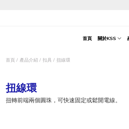
首頁
關於KSS
首頁
產品介紹
扣具
扭線環
扭線環
扭轉前端兩個圓珠，可快速固定或鬆開電線。