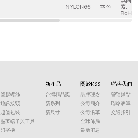
無鹵
NYLON66
本色
素,
RoHS
新產品
關於KSS
聯絡我們
塑膠螺絲
台灣精品獎
品牌理念
營運據點
通訊接頭
新系列
公司簡介
聯絡表單
超值包裝
新尺寸
公司沿革
交通指引
壓著端子與工具
全球佈局
印字機
最新消息