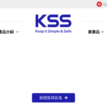
L
產品介紹
新產品
展開搜尋區塊