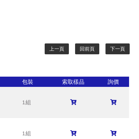
上一頁
回前頁
下一頁
包裝
索取樣品
詢價
1組
1組