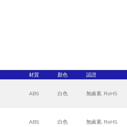
材質
顏色
認證
2
ABS
白色
無鹵素, RoHS
2
ABS
白色
無鹵素, RoHS